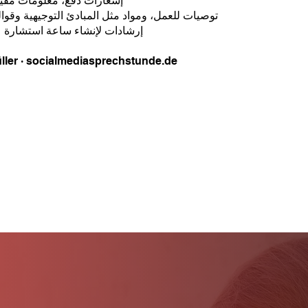
✓ إشعارات دفع، معلومات مفي
✓ توصيات للعمل، ومواد مثل المبادئ التوجيهية وق
✓ إرشادات لإنشاء ساعة استشارة 
مبادرة من  · socialmediasprechstunde.de