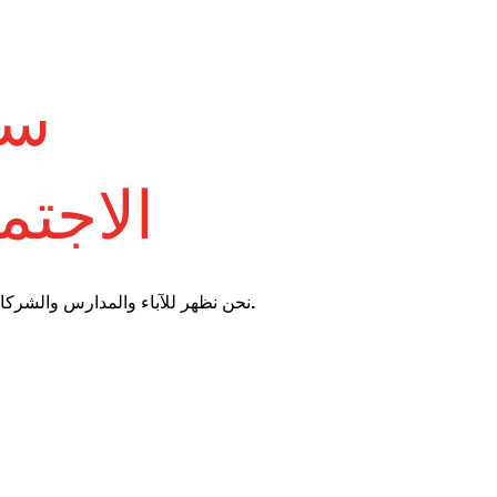
سا
الاجتم
نحن نظهر للآباء والمدارس والشركات كيفية توجيه الأطفال والشباب بأمان من خلال الشبكات الاجتماعية - دون ذعر، وبالمعرفة والوضوح والتعاطف.