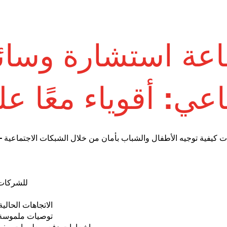
عة استشارة وسائ
اعي: أقوياء معًا عل
✓للشركا
✓ الاتجاهات الحا
✓ توصيات ملموسة