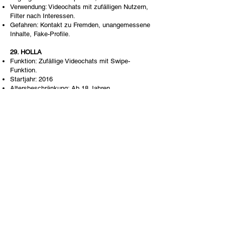
Verwendung: Videochats mit zufälligen Nutzern,
Filter nach Interessen.
Gefahren: Kontakt zu Fremden, unangemessene
Inhalte, Fake-Profile.
29. HOLLA
Funktion: Zufällige Videochats mit Swipe-
Funktion.
Startjahr: 2016
Altersbeschränkung: Ab 18 Jahren
Zugänglichkeit: Smartphones, Tablets
Verwendung: Dating-ähnliche zufällige Video-
Chats.
Gefahren: Sexting, Fake-Profile, Belästigung.
30. Bazoocam
Funktion: Zufällige Videochats mit Nutzern aus
Europa.
Startjahr: 2010
Altersbeschränkung: Ab 18 Jahren
Zugänglichkeit: Smartphones, Tablets, PCs
Verwendung: Spontane Video-Gespräche mit
Fremden.
Gefahren: Explizite Inhalte, Identitätsdiebstahl,
Datenschutzrisiken.