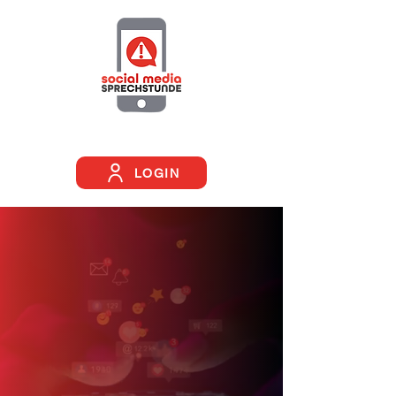
Разом для більшої безпеки у повсякденному цифровому
житті.
LOGIN