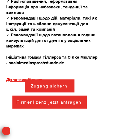
✓ Push-сповіщення, інформативна
інформація про небезпеки, тенденції та
виклики
✓ Рекомендації щодо дій, матеріали, такі як
інструкції та шаблони документації для
шкіл, сімей та компаній
✓ Рекомендації щодо встановлення години
консультацій для студентів у соціальних
мережах
Ініціатива Томаса Гіллерса та Сілке Мюллер
· socialmediasprechstunde.de
Дізнатися більше
Zugang sichern
Firmenlizenz jetzt anfragen