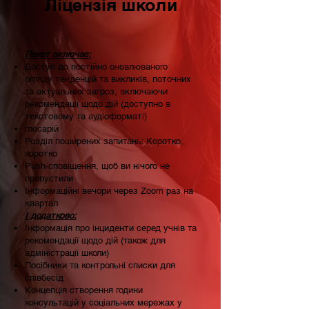
Ліцензія школи
Пакет включає:
Доступ до постійно оновлюваного
огляду тенденцій та викликів, поточних
та актуальних загроз, включаючи
рекомендації щодо дій (доступно в
текстовому та аудіоформаті)
глосарій
Розділ поширених запитань: Коротко,
коротко
Push-сповіщення, щоб ви нічого не
пропустили
Інформаційні вечори через Zoom раз на
квартал
І додатково:
Інформація про інциденти серед учнів та
рекомендації щодо дій (також для
адміністрації школи)
Посібники та контрольні списки для
співбесід
Концепція створення години
консультацій у соціальних мережах у