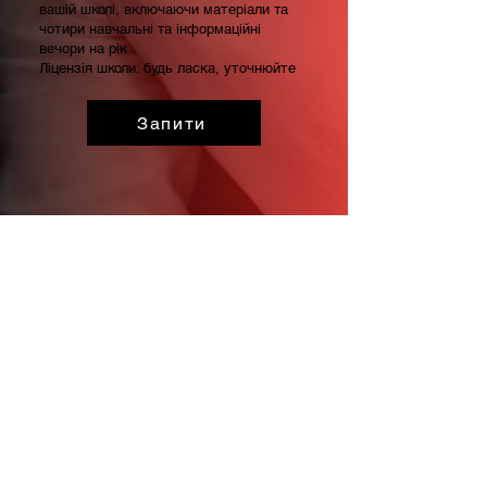
вашій школі, включаючи матеріали та
чотири навчальні та інформаційні
вечори на рік
Ліцензія школи: будь ласка, уточнюйте
Запити
1
Консультація з
питань соціальних
мереж
Пакет включає:
Доступ до постійно оновлюваного
огляду тенденцій та викликів, поточних