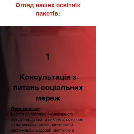
Огляд наших освітніх
пакетів:
1
Консультація з
питань соціальних
мереж
Пакет включає:
Доступ до постійно оновлюваного
огляду тенденцій та викликів, поточних
та актуальних загроз, включаючи
рекомендації щодо дій (доступно в