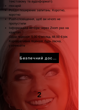
текстовому та аудіоформаті)
глосарій
Розділ поширених запитань: Коротко,
коротко
Push-сповіщення, щоб ви нічого не
пропустили
Інформаційні вечори через Zoom раз на
квартал
Одна ліцензія: 5,00 €/місяць 48,00 €/рік
Корпоративна ліцензія: будь ласка,
уточнюйте
Безпечний доступ
2